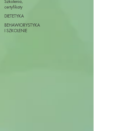
Szkolenia,
certyfikaty
DIETETYKA
BEHAWIORYSTYKA
I SZKOLENIE