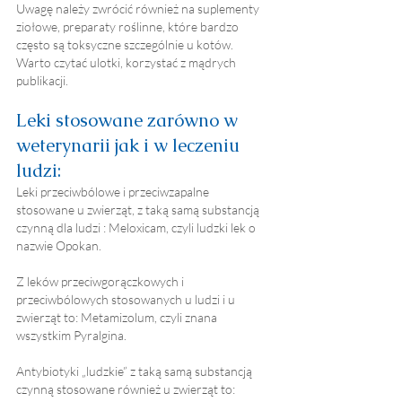
Uwagę należy zwrócić również na suplementy 
ziołowe, preparaty roślinne, które bardzo 
często są toksyczne szczególnie u kotów. 
Warto czytać ulotki, korzystać z mądrych 
publikacji.
Leki stosowane zarówno w 
weterynarii jak i w leczeniu 
ludzi:
Leki przeciwbólowe i przeciwzapalne 
stosowane u zwierząt, z taką samą substancją 
czynną dla ludzi : Meloxicam, czyli ludzki lek o 
nazwie Opokan.
Z leków przeciwgorączkowych i 
przeciwbólowych stosowanych u ludzi i u 
zwierząt to: Metamizolum, czyli znana 
wszystkim Pyralgina.
Antybiotyki „ludzkie” z taką samą substancją 
czynną stosowane również u zwierząt to: 