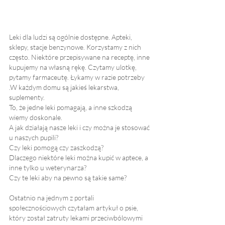
Leki dla ludzi są ogólnie dostępne. Apteki, 
sklepy, stacje benzynowe. Korzystamy z nich 
często. Niektóre przepisywane na receptę, inne 
kupujemy na własną rękę. Czytamy ulotkę, 
pytamy farmaceutę. Łykamy w razie potrzeby 
.W każdym domu są jakieś lekarstwa, 
suplementy.
To, że jedne leki pomagają, a inne szkodzą 
wiemy doskonale.
A jak działają nasze leki i czy można je stosować 
u naszych pupili?
Czy leki pomogą czy zaszkodzą?
Dlaczego niektóre leki można kupić w aptece, a 
inne tylko u weterynarza?
Czy te leki aby na pewno są takie same?
Ostatnio na jednym z portali 
społecznościowych czytałam artykuł o psie, 
który został zatruty lekami przeciwbólowymi 