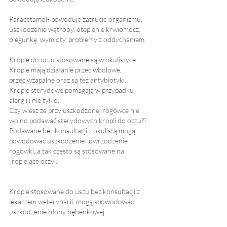
Paracetamol- powoduje zatrucie organizmu, 
uszkodzenie wątroby, otępienie,krwiomocz, 
biegunkę, wymioty, problemy z oddychaniem.
Krople do oczu stosowane są w okulistyce. 
Krople mają działanie przeciwbólowe, 
przeciwzapalne oraz są też antybiotyki.
Krople sterydowe pomagają w przypadku 
alergii i nie tylko.
Czy wiesz że przy uszkodzonej rogówce nie 
wolno podawać sterydowych kropli do oczu?? 
Podawane bez konsultacji z okulistą mogą 
powodować uszkodzenie- owrzodzenie 
rogówki, a tak często są stosowane na 
„ropiejące oczy”.
Krople stosowane do uszu bez konsultacji z 
lekarzem weterynarii, mogą spowodować 
uszkodzenie błony bębenkowej.