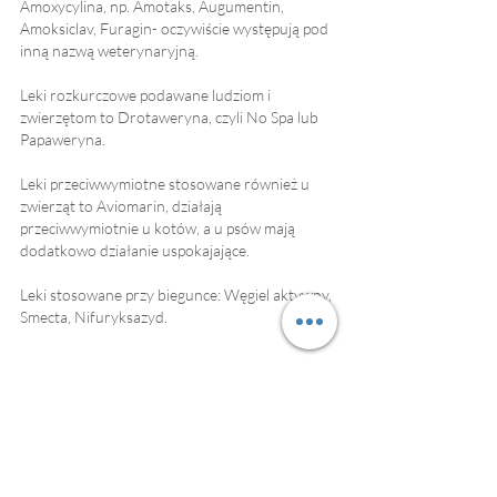
Amoxycylina, np. Amotaks, Augumentin, 
Amoksiclav, Furagin- oczywiście występują pod 
inną nazwą weterynaryjną.
Leki rozkurczowe podawane ludziom i 
zwierzętom to Drotaweryna, czyli No Spa lub 
Papaweryna.
Leki przeciwwymiotne stosowane również u 
zwierząt to Aviomarin, działają 
przeciwwymiotnie u kotów, a u psów mają 
dodatkowo działanie uspokajające.
Leki stosowane przy biegunce: Węgiel aktywny, 
Smecta, Nifuryksazyd.
PODSUMOWANIE:
Przed podaniem psu/kotu leków „ludzkich”, 
warto zasięgnąć opinii lekarza weterynarii. 
Weterynaria w dzisiejszych czasach bardzo się 
rozwinęła. Antybiotyki, leki przeciwbólowe, 