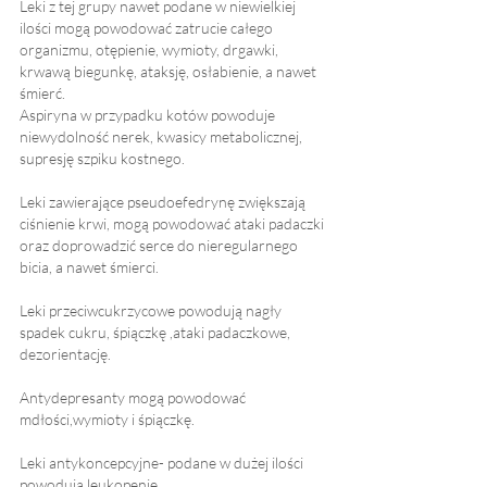
Leki z tej grupy nawet podane w niewielkiej 
ilości mogą powodować zatrucie całego 
organizmu, otępienie, wymioty, drgawki, 
krwawą biegunkę, ataksję, osłabienie, a nawet 
śmierć.
Aspiryna w przypadku kotów powoduje 
niewydolność nerek, kwasicy metabolicznej, 
supresję szpiku kostnego.
Leki zawierające pseudoefedrynę zwiększają 
ciśnienie krwi, mogą powodować ataki padaczki 
oraz doprowadzić serce do nieregularnego 
bicia, a nawet śmierci.
Leki przeciwcukrzycowe powodują nagły 
spadek cukru, śpiączkę ,ataki padaczkowe, 
dezorientację.
Antydepresanty mogą powodować 
mdłości,wymioty i śpiączkę.
Leki antykoncepcyjne- podane w dużej ilości 
powodują leukopenie.