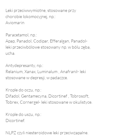
Leki przeciwwymiotne, stosowane przy 
chorobie lokomocyjnej, np.:
Aviomarin
Paracetamol, np.:
Apap, Panadol, Codipar, Efferalgan, Panadol- 
leki przeciwbólowe stosowany np. w bólu zęba, 
ucha.
Antydepresanty, np.:
Relanium, Xanax, Luminalum , Anafranil- leki 
stosowane w depresji, w padaczce.
Krople do oczu, np.:
Difadol, Gentamecyna, Dicortinef , Tobrosoft, 
Tobrex, Cornergel- leki stosowane w okulistyce.
Krople do uszu, np.:
Dicortinef.
NLPZ czyli niesteroidowe leki przeciwzapalne.