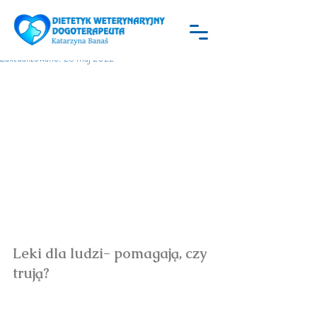
Katarzyna Banaś
26 kwi 2022
2 minut(y) czytania
LEKI DLA LUDZI
Zaktualizowano:
28 maj 2022
Leki dla ludzi- pomagają, czy 
trują?