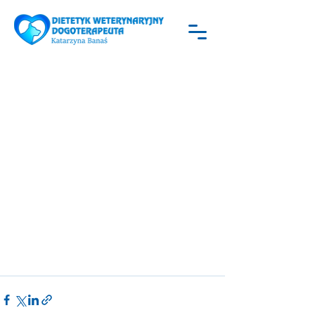
dietetykweterynary
14 lut
0 minut(y) czytania
Aromaterapia