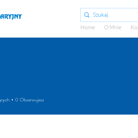
Home
O Mnie
Ko
ących
0
Obserwujesz