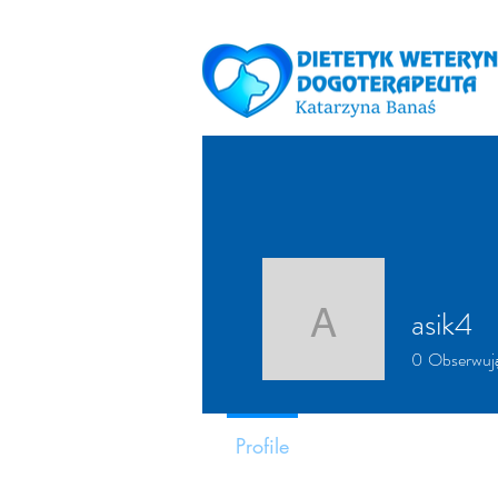
asik4
asik4
0
Obserwuj
Profile