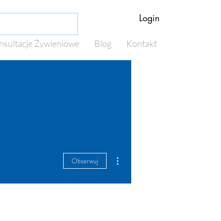
Login
nsultacje Żywieniowe
Blog
Kontakt
Więcej działań
Obserwuj