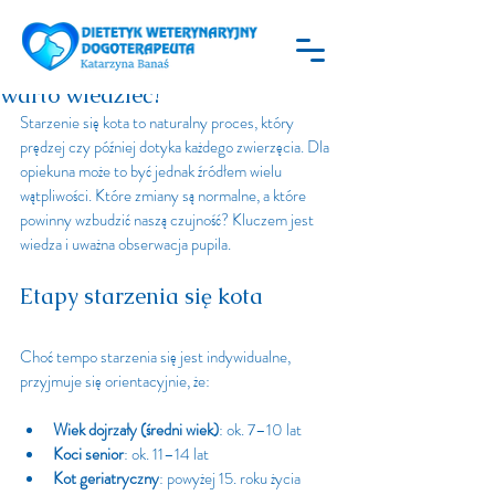
dietetykweterynary
12 maj
3 minut(y) czytania
Starzenie się kotów – co naprawdę
warto wiedzieć?
Starzenie się kota to naturalny proces, który 
prędzej czy później dotyka każdego zwierzęcia. Dla 
opiekuna może to być jednak źródłem wielu 
wątpliwości. Które zmiany są normalne, a które 
powinny wzbudzić naszą czujność? Kluczem jest 
wiedza i uważna obserwacja pupila.
Etapy starzenia się kota
Choć tempo starzenia się jest indywidualne, 
przyjmuje się orientacyjnie, że:
Wiek dojrzały (średni wiek)
: ok. 7–10 lat
Koci senior
: ok. 11–14 lat
Kot geriatryczny
: powyżej 15. roku życia