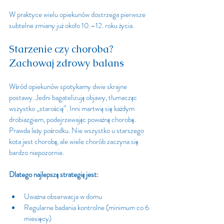
W praktyce wielu opiekunów dostrzega pierwsze 
subtelne zmiany już około 10.–12. roku życia.
Starzenie czy choroba? 
Zachowaj zdrowy balans
Wśród opiekunów spotykamy dwie skrajne 
postawy. Jedni bagatelizują objawy, tłumacząc 
wszystko „starością”. Inni martwią się każdym 
drobiazgiem, podejrzewając poważną chorobę. 
Prawda leży pośrodku. Nie wszystko u starszego 
kota jest chorobą, ale wiele chorób zaczyna się 
bardzo niepozornie.
Dlatego najlepszą strategią jest:
Uważna obserwacja w domu
Regularne badania kontrolne (minimum co 6 
miesięcy)