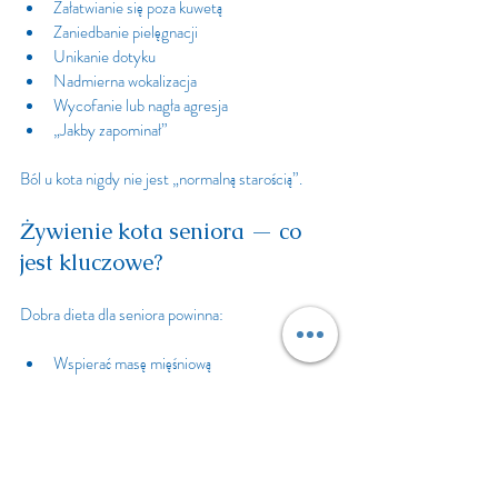
Załatwianie się poza kuwetą
Zaniedbanie pielęgnacji
Unikanie dotyku
Nadmierna wokalizacja
Wycofanie lub nagła agresja
„Jakby zapominał”
Ból u kota nigdy nie jest „normalną starością”.
Żywienie kota seniora — co 
jest kluczowe?
Dobra dieta dla seniora powinna:
Wspierać masę mięśniową
Dbać o nerki
Wzmacniać odporność
Być wysokostrawna
Zapewniać odpowiednie nawodnienie